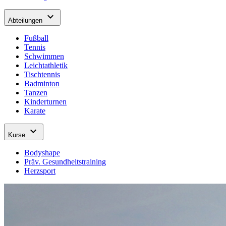
expand_more
Abteilungen
Fußball
Tennis
Schwimmen
Leichtathletik
Tischtennis
Badminton
Tanzen
Kinderturnen
Karate
expand_more
Kurse
Bodyshape
Präv. Gesundheitstraining
Herzsport