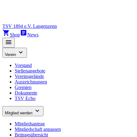
TSV 1894 e.V. Langenzenn
shopping_cart
article
Shop
News
menu
expand_more
Verein
Vorstand
Stellenangebote
Vereinsgelände
Auszeichnungen
Gremien
Dokumente
TSV Echo
expand_more
Mitglied werden
Mitgliedsantrag
Mitgliedschaft anpassen
Beitragsübersicht