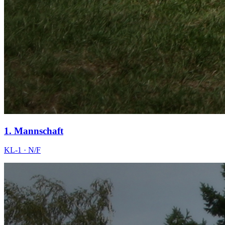
1. Mannschaft
KL-1
·
N/F