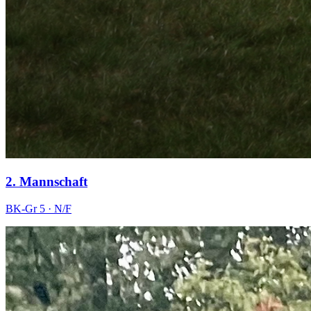
2. Mannschaft
BK-Gr 5
·
N/F