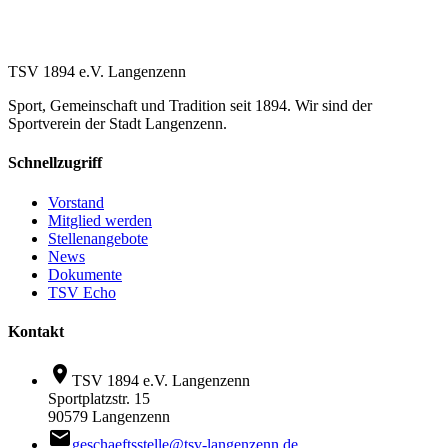
TSV 1894 e.V. Langenzenn
Sport, Gemeinschaft und Tradition seit 1894. Wir sind der
Sportverein der Stadt Langenzenn.
Schnellzugriff
Vorstand
Mitglied werden
Stellenangebote
News
Dokumente
TSV Echo
Kontakt
location_on
TSV 1894 e.V. Langenzenn
Sportplatzstr. 15
90579 Langenzenn
email
geschaeftsstelle@tsv-langenzenn.de