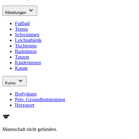
expand_more
Abteilungen
Fußball
Tennis
Schwimmen
Leichtathletik
Tischtennis
Badminton
Tanzen
Kinderturnen
Karate
expand_more
Kurse
Bodyshape
Präv. Gesundheitstraining
Herzsport
sports
Mannschaft nicht gefunden.