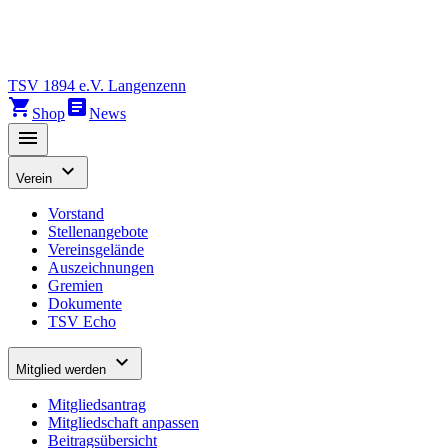
TSV 1894 e.V. Langenzenn
shopping_cart
article
Shop
News
menu
expand_more
Verein
Vorstand
Stellenangebote
Vereinsgelände
Auszeichnungen
Gremien
Dokumente
TSV Echo
expand_more
Mitglied werden
Mitgliedsantrag
Mitgliedschaft anpassen
Beitragsübersicht