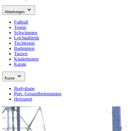
expand_more
Abteilungen
Fußball
Tennis
Schwimmen
Leichtathletik
Tischtennis
Badminton
Tanzen
Kinderturnen
Karate
expand_more
Kurse
Bodyshape
Präv. Gesundheitstraining
Herzsport