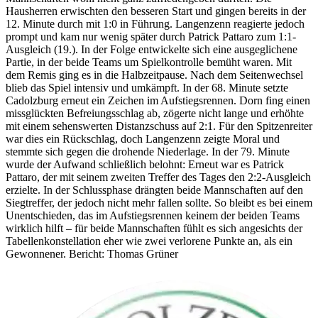
Hausherren erwischten den besseren Start und gingen bereits in der
12. Minute durch mit 1:0 in Führung. Langenzenn reagierte jedoch
prompt und kam nur wenig später durch Patrick Pattaro zum 1:1-
Ausgleich (19.). In der Folge entwickelte sich eine ausgeglichene
Partie, in der beide Teams um Spielkontrolle bemüht waren. Mit
dem Remis ging es in die Halbzeitpause. Nach dem Seitenwechsel
blieb das Spiel intensiv und umkämpft. In der 68. Minute setzte
Cadolzburg erneut ein Zeichen im Aufstiegsrennen. Dorn fing einen
missglückten Befreiungsschlag ab, zögerte nicht lange und erhöhte
mit einem sehenswerten Distanzschuss auf 2:1. Für den Spitzenreiter
war dies ein Rückschlag, doch Langenzenn zeigte Moral und
stemmte sich gegen die drohende Niederlage. In der 79. Minute
wurde der Aufwand schließlich belohnt: Erneut war es Patrick
Pattaro, der mit seinem zweiten Treffer des Tages den 2:2-Ausgleich
erzielte. In der Schlussphase drängten beide Mannschaften auf den
Siegtreffer, der jedoch nicht mehr fallen sollte. So bleibt es bei einem
Unentschieden, das im Aufstiegsrennen keinem der beiden Teams
wirklich hilft – für beide Mannschaften fühlt es sich angesichts der
Tabellenkonstellation eher wie zwei verlorene Punkte an, als ein
Gewonnener. Bericht: Thomas Grüner