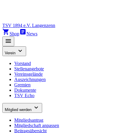
TSV 1894 e.V. Langenzenn
shopping_cart
article
Shop
News
menu
expand_more
Verein
Vorstand
Stellenangebote
Vereinsgelände
Auszeichnungen
Gremien
Dokumente
TSV Echo
expand_more
Mitglied werden
Mitgliedsantrag
Mitgliedschaft anpassen
Beitragsübersicht