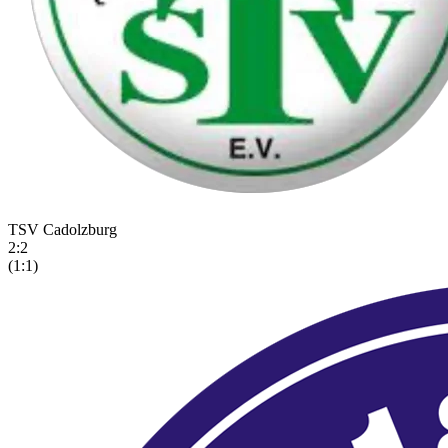
TSV Cadolzburg
2
:
2
(1:1)