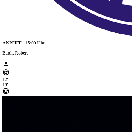
ANPFIFF
· 15:00 Uhr
Barth, Robert
person
sports_soccer
12'
19'
sports_soccer