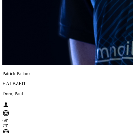
Patrick Pattaro
HALBZEIT
Dorn, Paul
person
sports_soccer
68'
79'
sports_soccer