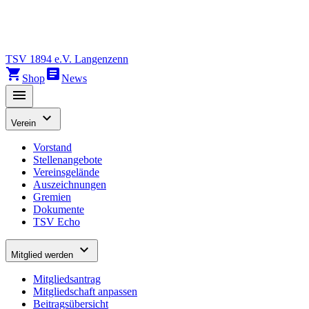
TSV 1894 e.V. Langenzenn
shopping_cart
article
Shop
News
menu
expand_more
Verein
Vorstand
Stellenangebote
Vereinsgelände
Auszeichnungen
Gremien
Dokumente
TSV Echo
expand_more
Mitglied werden
Mitgliedsantrag
Mitgliedschaft anpassen
Beitragsübersicht