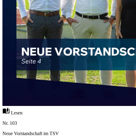
auto_stories
Lesen
Nr. 103
Neue Vorstandschaft im TSV