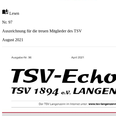
auto_stories
Lesen
Nr. 97
Auszeichnung für die treuen Mitglieder des TSV
August 2021