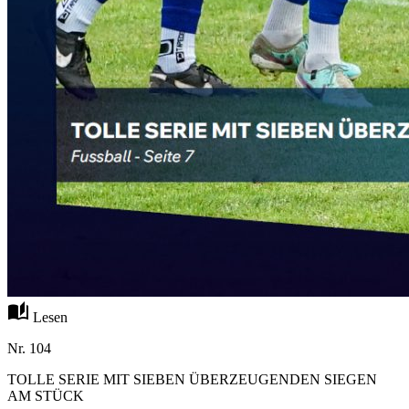
auto_stories
Lesen
Nr. 104
TOLLE SERIE MIT SIEBEN ÜBERZEUGENDEN SIEGEN
AM STÜCK