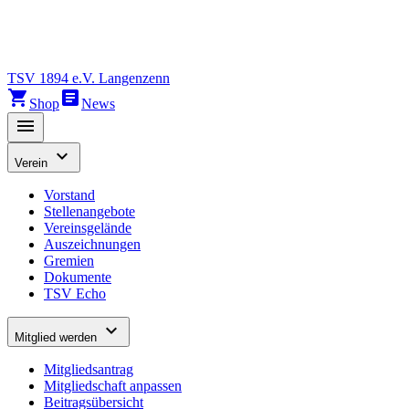
TSV 1894 e.V. Langenzenn
shopping_cart
article
Shop
News
menu
expand_more
Verein
Vorstand
Stellenangebote
Vereinsgelände
Auszeichnungen
Gremien
Dokumente
TSV Echo
expand_more
Mitglied werden
Mitgliedsantrag
Mitgliedschaft anpassen
Beitragsübersicht