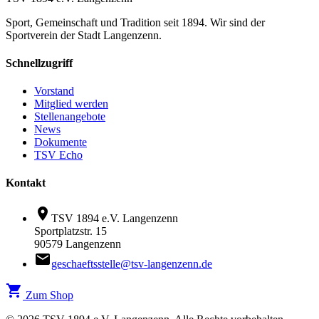
Sport, Gemeinschaft und Tradition seit 1894. Wir sind der
Sportverein der Stadt Langenzenn.
Schnellzugriff
Vorstand
Mitglied werden
Stellenangebote
News
Dokumente
TSV Echo
Kontakt
location_on
TSV 1894 e.V. Langenzenn
Sportplatzstr. 15
90579 Langenzenn
email
geschaeftsstelle@tsv-langenzenn.de
shopping_cart
Zum Shop