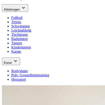
expand_more
Abteilungen
Fußball
Tennis
Schwimmen
Leichtathletik
Tischtennis
Badminton
Tanzen
Kinderturnen
Karate
expand_more
Kurse
Bodyshape
Präv. Gesundheitstraining
Herzsport