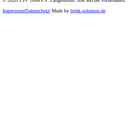
© 2026 TSV 1894 e.V. Langenzenn. Alle Rechte vorbehalten.
Impressum
|
Datenschutz
|
Made by
brink-solutions.de