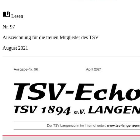
auto_stories
Lesen
Nr. 97
Auszeichnung für die treuen Mitglieder des TSV
August 2021