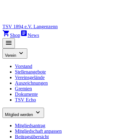
TSV 1894 e.V. Langenzenn
shopping_cart
article
Shop
News
menu
expand_more
Verein
Vorstand
Stellenangebote
Vereinsgelände
Auszeichnungen
Gremien
Dokumente
TSV Echo
expand_more
Mitglied werden
Mitgliedsantrag
Mitgliedschaft anpassen
Beitragsübersicht