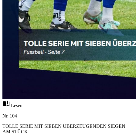
auto_stories
Lesen
Nr. 104
TOLLE SERIE MIT SIEBEN ÜBERZEUGENDEN SIEGEN
AM STÜCK