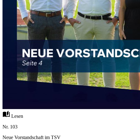
auto_stories
Lesen
Nr. 103
Neue Vorstandschaft im TSV